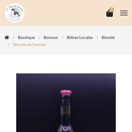
0
Boutique
Boisson
Bières Locales
Blonde
Blonde en Somme