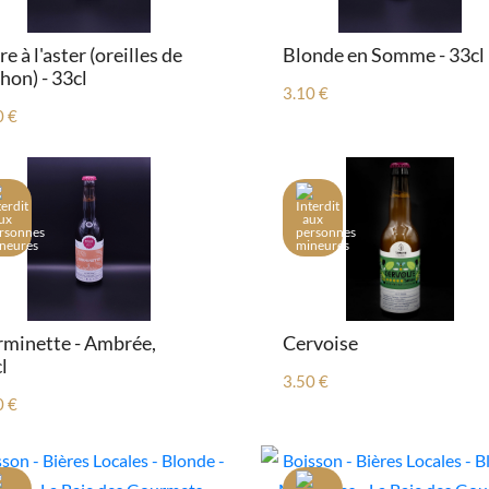
re à l'aster (oreilles de
Blonde en Somme - 33cl
hon) - 33cl
3.10 €
0 €
minette - Ambrée,
Cervoise
l
3.50 €
0 €