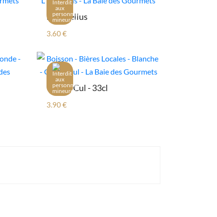
L'Hortellus
3.60 €
Gratte Cul - 33cl
3.90 €