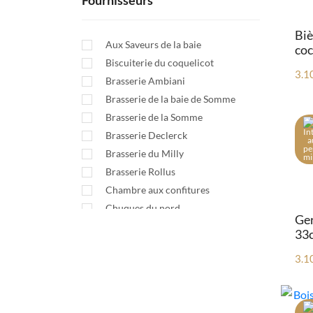
Fournisseurs
Biè
Aux Saveurs de la baie
coc
Biscuiterie du coquelicot
3.1
Brasserie Ambiani
Brasserie de la baie de Somme
Brasserie de la Somme
Brasserie Declerck
Brasserie du Milly
Brasserie Rollus
Chambre aux confitures
Chuques du nord
Ger
Cidrerie la Garenne
33c
Crustafrais
3.1
Cueillette en Baie de Somme
Cœur de Picardie
Ferme du muret