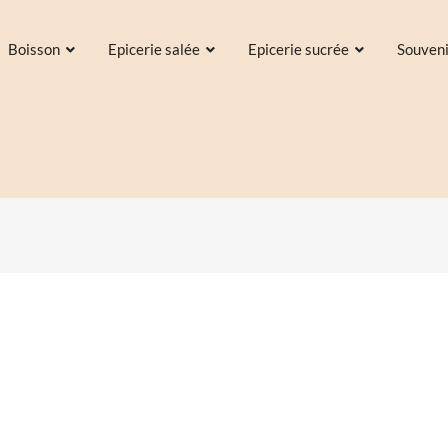
Boisson
Epicerie salée
Epicerie sucrée
Souven