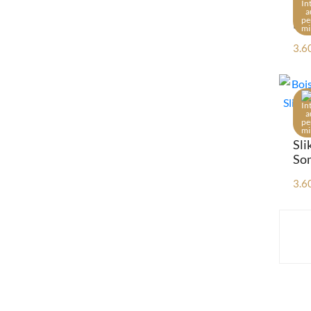
La Chips Francaise
La Pierre qui Tourne
Laf
Les 3 chataigniers
3.6
Les Jardins de Pontarcher
Pierre Huet
Rebelle
Ruchers des Oubliés
Safran de la Baie de Somme
Sli
Saint Christophe
Som
Sarcelle à talons
3.6
Savonnerie des hauts de France
Souvenirs
Thés des hauts de France
Vergers de la Baie de Somme
Vert Paturage