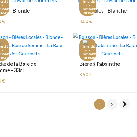
leur - Blonde
Mon Jules - Blanche
0 €
3.60 €
kke de la Baie de
Bière à l'absinthe
me - 33cl
3.90 €
0 €
1
2