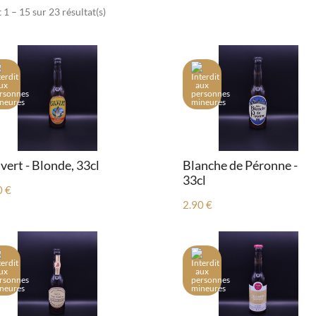
 1 – 15 sur 23 résultat(s)
vert - Blonde, 33cl
Blanche de Péronne -
33cl
0 €
2.90 €