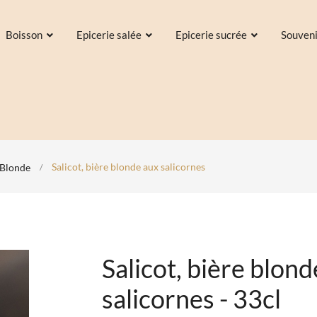
Boisson
Epicerie salée
Epicerie sucrée
Souven
Salicot, bière blonde aux salicornes
Blonde
Salicot, bière blond
salicornes - 33cl