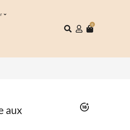
ir
0
e aux