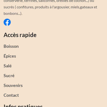
conserverie, terrines, salicornes, oreilles de cochon...) ou
sucrés ( confitures, produits à l'argousier, miels,gateaux et
bonbons...).
Accès rapide
Boisson
Épices
Salé
Sucré
Souvenirs
Contact
Infos pratiques